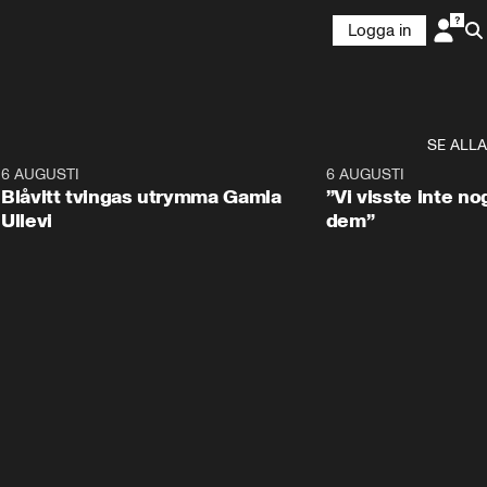
Logga in
SE ALLA
7
6 AUGUSTI
0:29
6 AUGUSTI
Blåvitt tvingas utrymma Gamla
”Vi visste inte n
Ullevi
dem”