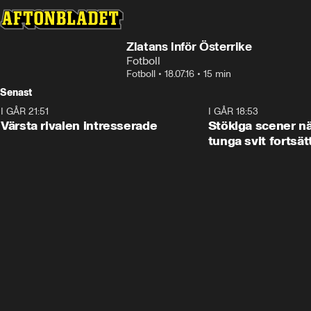
Zlatans inför Österrike
Fotboll
Fotboll
•
18.07.16
•
15 min
Senast
I GÅR 21:51
0:31
I GÅR 18:53
Värsta rivalen intresserade
Stökiga scener nä
tunga svit fortsät