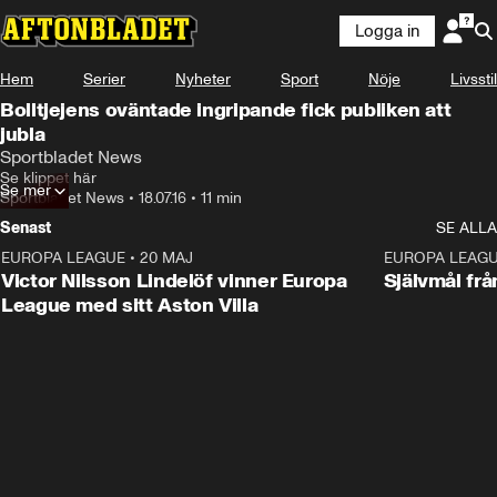
Logga in
Hem
Serier
Nyheter
Sport
Nöje
Livsstil
Bolltjejens oväntade ingripande fick publiken att
jubla
Sportbladet News
Se klippet här
Se mer
Sportbladet News
•
18.07.16
•
11 min
Senast
SE ALLA
EUROPA LEAGUE
•
20 MAJ
1:32
EUROPA LEAG
Victor Nilsson Lindelöf vinner Europa
Självmål frå
League med sitt Aston Villa