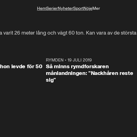
Hem
Serier
Nyheter
Sport
Nöje
Mer
Livsstil
varit 26 meter lång och vägt 60 ton. Kan vara av de största
1:10
RYMDEN
•
19 JULI 2019
1:1
 hon levde för 50
Så minns rymdforskaren
månlandningen: "Nackhåren reste
sig"