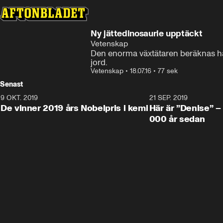
Ny jättedinosaurie upptäckt
Vetenskap
Den enorma växtätaren beräknas ha 
jord.
Vetenskap
•
18.07.16
•
77 sek
Senast
9 OKT. 2019
21 SEP. 2019
De vinner 2019 års Nobelpris i kemi
Här är ”Denise” –
000 år sedan