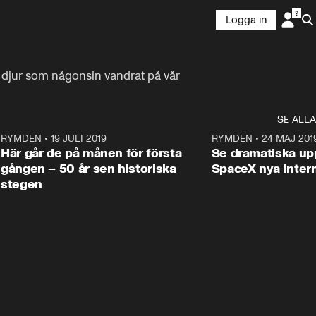
Logga in
 djur som någonsin vandrat på vår 
SE ALLA
4
RYMDEN
•
19 JULI 2019
2:08
RYMDEN
•
24 MAJ 201
Här går de på månen för första
Se dramatiska up
gången – 50 år sen historiska
SpaceX nya inter
stegen