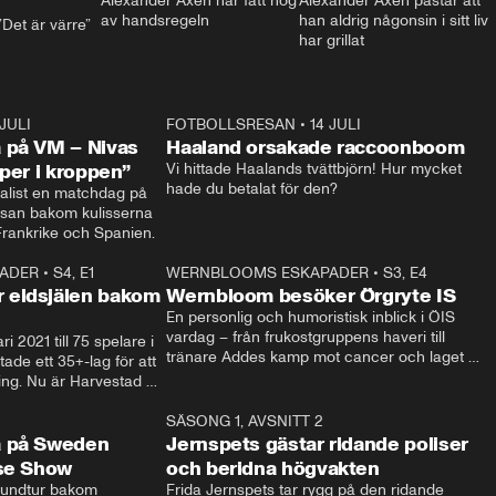
Alexander Axén har fått nog 
Alexander Axén påstår att 
av handsregeln
han aldrig någonsin i sitt liv 
Det är värre”
har grillat
 JULI
36:52
FOTBOLLSRESAN
•
14 JULI
0:3
 på VM – Nivas
Haaland orsakade raccoonboom
yper i kroppen”
Vi hittade Haalands tvättbjörn! Hur mycket 
hade du betalat för den?
list en matchdag på 
esan bakom kulisserna 
på semifinalen mellan Frankrike och Spanien. 
ADER
•
S4, E1
32:14
WERNBLOOMS ESKAPADER
•
S3, E4
33:1
Plus
 eldsjälen bakom
Wernbloom besöker Örgryte IS
En personlig och humoristisk inblick i ÖIS 
vardag – från frukostgruppens haveri till 
i 2021 till 75 spelare i 
tränare Addes kamp mot cancer och laget 
de ett 35+-lag för att 
som siktar mot Allsvenskan.
ing. Nu är Harvestad 
ch Wernbloom kliver 
14:14
SÄSONG 1, AVSNITT 2
24:5
a på Sweden
Jernspets gästar ridande poliser
rse Show
och beridna högvakten
rundtur bakom 
Frida Jernspets tar rygg på den ridande 