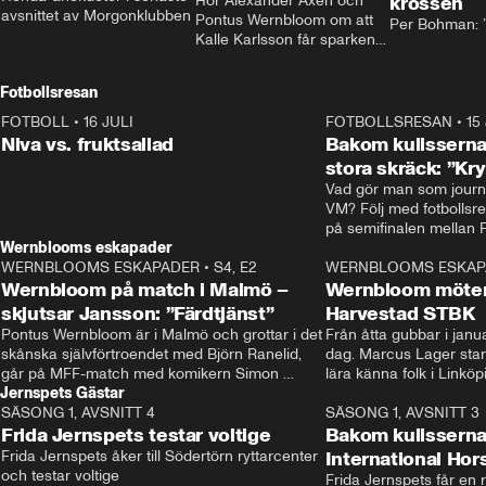
Hör Alexander Axén och 
krossen
avsnittet av Morgonklubben
Pontus Wernbloom om att 
Per Bohman: ”
Kalle Karlsson får sparken 
från Bajen och att Henrik 
Rydström tar över
Fotbollsresan
FOTBOLL
•
16 JULI
0:44
FOTBOLLSRESAN
•
15
Niva vs. fruktsallad
Bakom kulisserna
stora skräck: ”Kr
Vad gör man som journa
VM? Följ med fotbollsr
Wernblooms eskapader
WERNBLOOMS ESKAPADER
•
S4, E2
38:23
WERNBLOOMS ESKAP
Wernbloom på match i Malmö –
Wernbloom möter
skjutsar Jansson: ”Färdtjänst”
Harvestad STBK
Pontus Wernbloom är i Malmö och grottar i det 
Från åtta gubbar i januar
skånska självförtroendet med Björn Ranelid, 
dag. Marcus Lager starta
går på MFF-match med komikern Simon 
lära känna folk i Linköp
Jernspets Gästar
”Chippen” Svensson och hjälper skadade 
STBK en institution – o
SÄSONG 1, AVSNITT 4
stjärnbacken Pontus Jansson hem. 
13:37
rakt in i värmen.
SÄSONG 1, AVSNITT 3
Frida Jernspets testar voltige
Bakom kulissern
Frida Jernspets åker till Södertörn ryttarcenter 
International Ho
och testar voltige
Frida Jernspets får en 