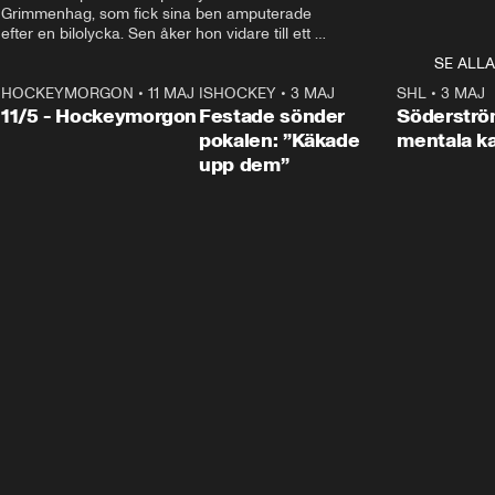
Grimmenhag, som fick sina ben amputerade 
efter en bilolycka. Sen åker hon vidare till ett 
vård- och omsorgsboende med den 76 
SE ALLA
centimeter höga terapihästen Calle.
HOCKEYMORGON
•
11 MAJ
ISHOCKEY
•
3 MAJ
0:22
SHL
•
3 MAJ
n
11/5 - Hockeymorgon
Festade sönder
Söderströ
pokalen: ”Käkade
mentala 
upp dem”