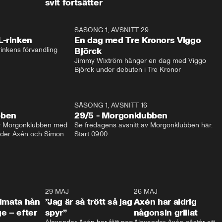
svit fortsätter
1:04
SÄSONG 1, AVSNITT 29
17:3
L-rinken
En dag med Tre Kronors Viggo
inkens förvandling
Björck
Jimmy Wixtröm hänger en dag med Viggo 
Björck under debuten i Tre Kronor
SÄSONG 1, AVSNITT 16
bben
29/5 - Morgonklubben
av Morgonklubben med 
Se fredagens avsnitt av Morgonklubben här. 
nder Axén och Simon 
Start 09.00. 
0:26
29 MAJ
0:30
26 MAJ
0:3
timata hån
”Jag är så trött så jag
Axén har aldrig
e – efter
spyr”
någonsin grillat