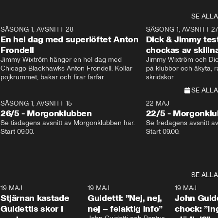
SE ALLA
8
SÄSONG 1, AVSNITT 28
20:38
SÄSONG 1, AVSNITT 2
Plus
En hel dag med superlöftet Anton
Dick & Jimmy test
Frondell
chockas av skill
Jimmy Wixtröm hänger en hel dag med 
Jimmy Wixtröm och Dick
Chicago Blackhawks Anton Frondell. Kollar 
på klubbor och åkyta, r
pojkrummet, bakar och firar farfar
skridskor 
SE ALLA
SÄSONG 1, AVSNITT 15
22 MAJ
26/5 - Morgonklubben
22/5 - Morgonkl
Se tisdagens avsnitt av Morgonklubben här. 
Se fredagens avsnitt a
Start 09.00. 
Start 09.00. 
SE ALLA
1
19 MAJ
0:43
19 MAJ
0:39
19 MAJ
Stjärnan kastade
Guidetti: ”Nej, nej,
John Guide
Guidettis skor i
nej – felaktig info”
chock: ”I