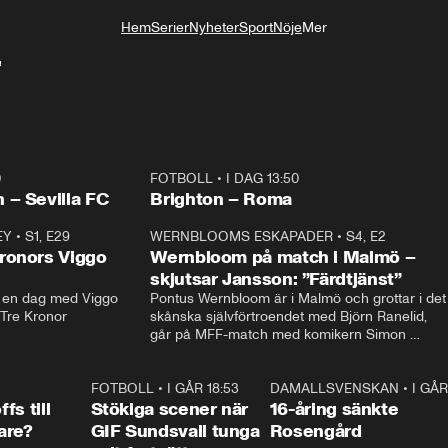
Hem
Serier
Nyheter
Sport
Nöje
Mer
Livsstil
”
0
FOTBOLL
•
I DAG 13:50
Plus
 – Sevilla FC
Brighton – Roma
EY
•
S1, E29
17:38
WERNBLOOMS ESKAPADER
•
S4, E2
38:2
ronors Viggo
Wernbloom på match i Malmö –
skjutsar Jansson: ”Färdtjänst”
en dag med Viggo 
Pontus Wernbloom är i Malmö och grottar i det 
 Tre Kronor
skånska självförtroendet med Björn Ranelid, 
går på MFF-match med komikern Simon 
”Chippen” Svensson och hjälper skadade 
stjärnbacken Pontus Jansson hem. 
0:23
FOTBOLL
•
I GÅR 18:53
1:44
DAMALLSVENSKAN
•
I GÅR
0:4
fs till
Stökiga scener när
16-åring sänkte
are?
GIF Sundsvall tunga
Rosengård