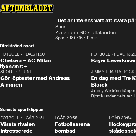
”Det är inte ens värt att svara på
Sport
Zlatan om SD:s uttalanden
Sport
•
18.07.16
•
11 min
Direktsänd sport
FOTBOLL
•
I DAG 11:50
FOTBOLL
•
I DAG 13:2
Plus
Plus
Chelsea – AC Milan
Bayer Leverkusen
Nya avsnitt →
SPORT
•
7 JUNI
16:36
JIMMY HJÄRTA HOCK
Gör löptester med Andreas
En dag med Tre K
Almgren
Björck
Jimmy Wixtröm hänger 
Björck under debuten i
Senaste sportklippen
FOTBOLL
•
I GÅR 21:51
0:31
I GÅR 20:55
0:29
I GÅR 20:54
Värsta rivalen
Fotbollsarena
Hockeyprof
intresserade
bombad
skådespel