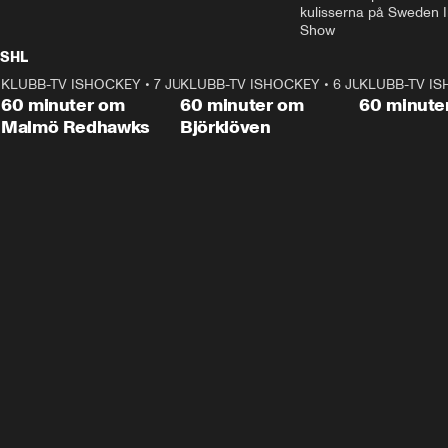
kulisserna på Sweden In
Show
SHL
KLUBB-TV ISHOCKEY
1:02:53
•
7 JUNI
KLUBB-TV ISHOCKEY
1:00:59
•
6 JUNI
KLUBB-TV I
Plus
Plus
60 minuter om
60 minuter om
60 minute
Malmö Redhawks
Björklöven