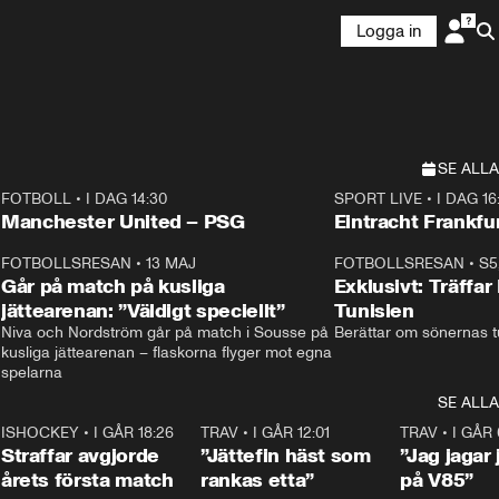
Logga in
SE ALLA
FOTBOLL
•
I DAG 14:30
SPORT LIVE
•
I DAG 16
Plus
Plus
Manchester United – PSG
Eintracht Frankfu
3
FOTBOLLSRESAN
•
13 MAJ
33:19
FOTBOLLSRESAN
•
S5
Går på match på kusliga
Exklusivt: Träffar
jättearenan: ”Väldigt speciellt”
Tunisien
Niva och Nordström går på match i Sousse på 
Berättar om sönernas tu
kusliga jättearenan – flaskorna flyger mot egna 
spelarna 
SE ALLA
 18:52
7
ISHOCKEY
•
I GÅR 18:26
2:19
TRAV
•
I GÅR 12:01
5:16
TRAV
•
I GÅR 
Straffar avgjorde
”Jättefin häst som
”Jag jagar 
årets första match
rankas etta”
på V85”