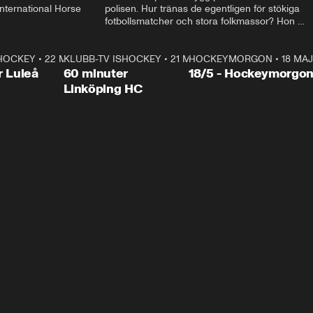
ternational Horse 
polisen. Hur tränas de egentligen för stökiga 
fotbollsmatcher och stora folkmassor? Hon 
hälsar även på hos beridna högvakten, som 
den här dagen ska byta av högvakten, som 
SHOCKEY
1:00:28
•
22 MAJ
KLUBB-TV ISHOCKEY
vaktar slottet.
1:00:18
•
21 MAJ
HOCKEYMORGON
•
18 MAJ
Plus
r Luleå
60 minuter
18/5 - Hockeymorgo
Linköping HC