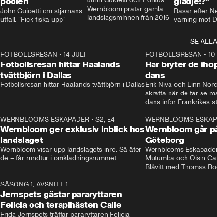
poolen
John Guidetti och Pontus 
glädje!?”
Wernbloom pratar gamla 
John Guidetti om stjärnans 
Rasar efter N
landslagsminnen från 2016
utfall: ”Fick fiska upp”
varning mot D
SE ALLA
8
FOTBOLLSRESAN
•
14 JULI
41:35
FOTBOLLSRESAN
•
10
Fotbollsresan hittar Haalands
Här bryter de ih
tvättbjörn i Dallas
dans
Fotbollsresan hittar Haalands tvättbjörn i Dallas
Erik Niva och Linn Nord
skratta när de får se 
dans inför Frankrikes st
VM-kvartsfinalen. 
4
WERNBLOOMS ESKAPADER
•
S2, E4
24:20
WERNBLOOMS ESKAP
Plus
Wernbloom ger exklusiv inblick hos
Wernbloom går på
landslaget
Göteborg
Wernbloom visar upp landslagets inre: Så äter 
Wernblooms Eskapader:
de – får rundtur i omklädningsrummet
Mutumba och Oisin Cant
Blåvitt med Thomas Bo
0
SÄSONG 1, AVSNITT 1
25:12
Jernspets gästar pararyttaren
Felicia och terapihästen Calle
Frida Jernspets träffar pararyttaren Felicia 