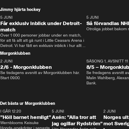
Jimmy hjärta hockey
5 JUNI
11:14
5 JUNI
Får exklusiv inblick under Detroit-
Så förvandlas NH
match
Otroliga jobbet bakom r
Över 1 000 personer jobbar under en match, 
för att få allt att gå runt i Little Ceasars Arena i 
Detroit. Vi har fått en exklusiv inblick i hur allt 
fungerar inför och under match i världens 
Morgonklubben
bästa hockeyliga
2 JUNI
SÄSONG 1, AVSNITT 11
2/6 - Morgonklubben
8/5 – Morgonklu
Se tisdagens avsnitt av Morgonklubben här. 
Se fredagens avsnitt 
Start 09.00. 
Malin Wahlberg, Alexa
Bank. 
Det bästa ur Morgonklubben
I GÅR 12:20
1:14
5 JUNI
0:44
2 JUNI
”Höll barnet hemligt”
Axén: ”Alla tror att
Norges ul
Wernblooms Keisuke 
jag ogillar Rydström”
mot Sverig
Honda-anekdoter i senaste 