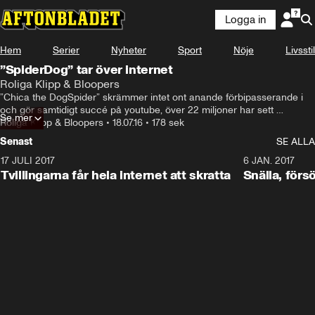
Logga in
Hem
Serier
Nyheter
Sport
Nöje
Livsstil
”SpiderDog” tar över internet
Roliga Klipp & Bloopers
”Chica the DogSpider” skrämmer intet ont anande förbipasserande i 
och gör samtidigt succé på youtube, över 22 miljoner har sett 
Se mer
skräckfenomenet. Bakom hundspindeln står youtubekanalen SA 
Roliga Klipp & Bloopers
•
18.07.16
•
178 sek
Wardega.
Senast
SE ALLA
17 JULI 2017
0:29
6 JAN. 2017
Tvillingarna får hela internet att skratta
Snälla, förs