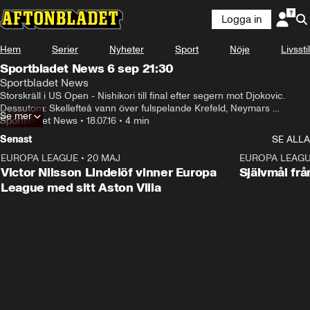
Logga in
Hem
Serier
Nyheter
Sport
Nöje
Livsstil
Sportbladet News 6 sep 21:30
Sportbladet News
Storskräll i US Open - Nishikori till final efter segern mot Djokovic.

Dessutom: Skellefteå vann över fulspelande Krefeld, Neymars 
Se mer
revansch på Colombia och Arsenal stjärnornas bidrag mot homofobin i 
Sportbladet News
•
18.07.16
•
4 min
fotbollen.
Senast
SE ALLA
EUROPA LEAGUE
•
20 MAJ
1:32
EUROPA LEAG
Victor Nilsson Lindelöf vinner Europa
Självmål frå
League med sitt Aston Villa