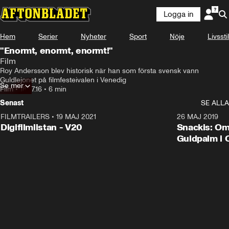
Logga in
Hem
Serier
Nyheter
Sport
Nöje
Livsstil
"Enormt, enormt, enormt!"
Film
Roy Andersson blev historisk när han som första svensk vann 
Guldlejonet på filmfesteivalen i Venedig
Se mer
Film
•
18.07.16
•
6 min
Senast
SE ALLA
FILMTRAILERS
•
19 MAJ 2021
2:00
26 MAJ 2019
Digifilmlistan - V20
Snackis: Om
Guldpalm i