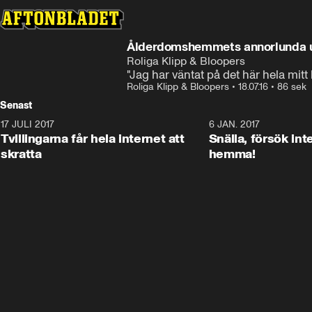
Ålderdomshemmets annorlunda u
Roliga Klipp & Bloopers
"Jag har väntat på det här hela mitt l
Roliga Klipp & Bloopers
•
18.07.16
•
86 sek
Senast
17 JULI 2017
0:29
6 JAN. 2017
Tvillingarna får hela internet att
Snälla, försök int
skratta
hemma!