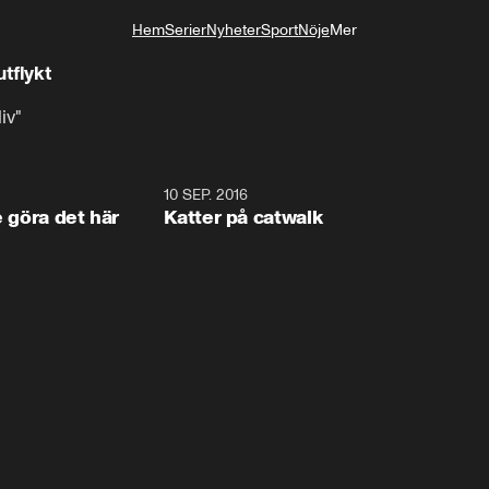
Hem
Serier
Nyheter
Sport
Nöje
Mer
Livsstil
tflykt
iv"
1:34
10 SEP. 2016
0:2
e göra det här
Katter på catwalk