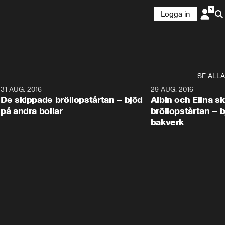
Logga in
SE ALLA
9
31 AUG. 2016
1:02
29 AUG. 2016
De skippade bröllopstårtan – bjöd
Albin och Elina s
på andra bollar
bröllopstårtan – 
bakverk