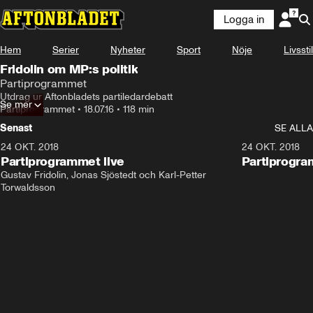
Logga in
Hem
Serier
Nyheter
Sport
Nöje
Livsstil
Fridolin om MP:s politik
Partiprogrammet
Utdrag ur Aftonbladets partiledardebatt
Se mer
Partiprogrammet
•
18.07.16
•
118 min
Senast
SE ALLA
24 OKT. 2018
32:13
24 OKT. 2018
Partiprogrammet live
Partiprogra
Gustav Fridolin, Jonas Sjöstedt och Karl-Petter 
Torwaldsson