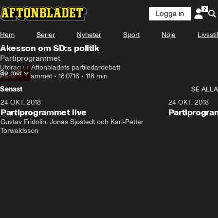
Logga in
Hem
Serier
Nyheter
Sport
Nöje
Livsstil
Åkesson om SD:s politik
Partiprogrammet
Utdrag ur Aftonbladets partiledardebatt
Se mer
Partiprogrammet
•
18.07.16
•
118 min
Senast
SE ALLA
24 OKT. 2018
32:13
24 OKT. 2018
Partiprogrammet live
Partiprogra
Gustav Fridolin, Jonas Sjöstedt och Karl-Petter 
Torwaldsson