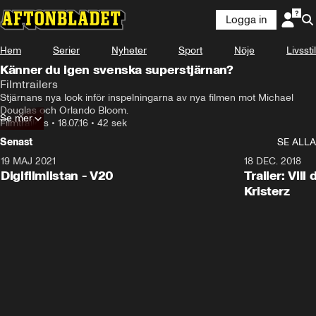
Logga in
Hem
Serier
Nyheter
Sport
Nöje
Livsstil
Känner du igen svenska superstjärnan?
Filmtrailers
Stjärnans nya look inför inspelningarna av nya filmen mot Michael 
Douglas och Orlando Bloom.
Se mer
Filmtrailers
•
18.07.16
•
42 sek
Senast
SE ALLA
19 MAJ 2021
2:00
18 DEC. 2018
Digifilmlistan - V20
Trailer: Vil
Kristerz