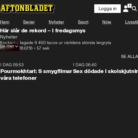
Logga in
Hem
Serier
Nyheter
Sport
Nöje
Livsstil
Här slår de rekord – i fredagsmys
Nyheter
Kockarna lagade 9 450 tacos ur världens största lergryta
Se mer
Nyheter
•
18.07.16
•
57 sek
SE ALLA
I DAG 09:53
1:36
I DAG 06:40
Pourmokhtari: S smygfilmar
Sex dödade i skolskjutni
våra telefoner