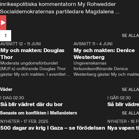
inrikespolitiska kommentatorn My Rohwedder 
Socialdemokraternas partiledare Magdalena 
Andersson till svars.
1
SE ALLA
AVSNITT 12
•
11 JUNI
26:27
AVSNITT 11
•
4 JUNI
2
My och makten: Douglas
My och makten: Denice
Thor
Westerberg
Moderata ungdomsförbundet 
Ungsvenskarnas 
(MUF:s) ordförande Douglas Thor 
förbundsordförande Denice 
gästar My och makten. I avsnittet 
Westerberg gästar My och makten.
diskuteras tonårsutvisningarna och 
avsnittet diskuteras migrationsfrå
hur Moderaterna ska locka väljare till 
och hur SD ska locka kvinnliga 
Väder
SE ALLA
valet i höst. 
väljare. 
I DAG 02:30
1:06
I GÅR 02:30
Så blir vädret där du bor
Så blir vädr
Senaste om konflikten i Mellanöstern
SE ALLA
NYHETER
•
17 FEB. 2025
0:45
NYHETER
•
16 F
500 dagar av krig i Gaza – se förödelsen
Nya vapen ti