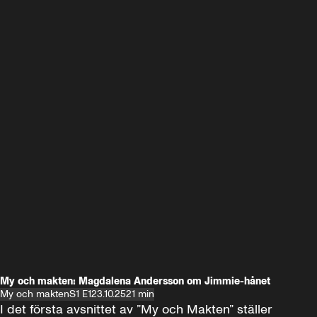
My och makten: Magdalena Andersson om Jimmie-hånet
My och makten
S1 E1
23.10.25
21 min
I det första avsnittet av ”My och Makten” ställer 