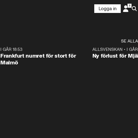
Logga in
SE ALLA
7
I GÅR 18:53
0:56
ALLSVENSKAN
•
I GÅR
Frankfurt numret för stort för
Ny förlust för Mjä
Malmö