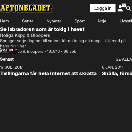
Logga in
Hem
Serier
Nyheter
Sport
Nöje
Livsstil
Se labradoren som är tokig i havet
Roliga Klipp & Bloopers
Springer varje dag ner till vattnet för att ta sig ett dopp – följ med på 
hans resa här
Se mer
Roliga Klipp & Bloopers
•
18.07.16
•
68 sek
Senast
SE ALLA
17 JULI 2017
0:29
6 JAN. 2017
Tvillingarna får hela internet att skratta
Snälla, förs