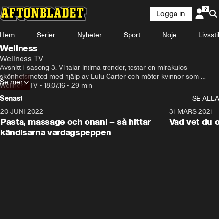
Logga in
Hem
Serier
Nyheter
Sport
Nöje
Livsstil
Wellness
Wellness TV
Avsnitt 1 säsong 3. Vi talar intima trender, testar en mirakulös 
skönhetsmetod med hjälp av Lulu Carter och möter kvinnor som 
Se mer
drabbats av en dold sjukdom. Med bilder från www.julianagoes.com.br. 
Wellness TV
•
18.07.16
•
29 min
Programledare: Jessica Linnman och Josefin Crafoord.
Senast
SE ALLA
20 JUNI 2022
2:21
31 MARS 2021
Pasta, massage och onani – så hittar
Vad vet du 
kändisarna vardagspeppen