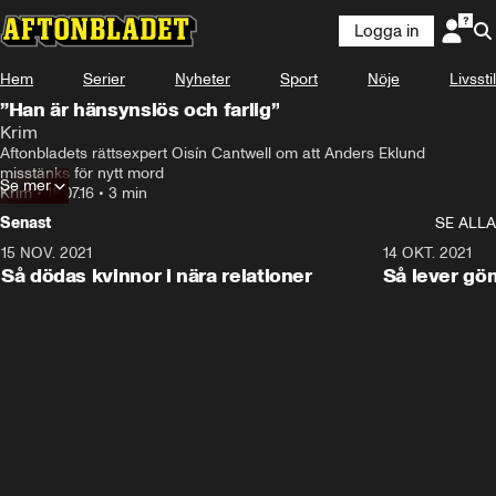
Logga in
Hem
Serier
Nyheter
Sport
Nöje
Livsstil
”Han är hänsynslös och farlig”
Krim
Aftonbladets rättsexpert Oisín Cantwell om att Anders Eklund 
misstänks för nytt mord
Se mer
Krim
•
18.07.16
•
3 min
Senast
SE ALLA
15 NOV. 2021
3:28
14 OKT. 2021
Så dödas kvinnor i nära relationer
Så lever gö