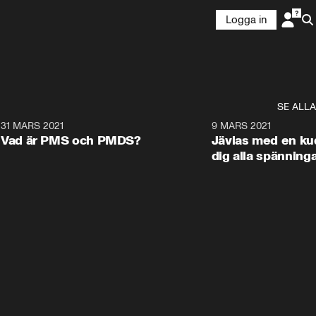
Logga in
SE ALLA
1
31 MARS 2021
1:24
9 MARS 2021
Vad är PMS och PMDS?
Jävlas med en ku
dig alla spänning