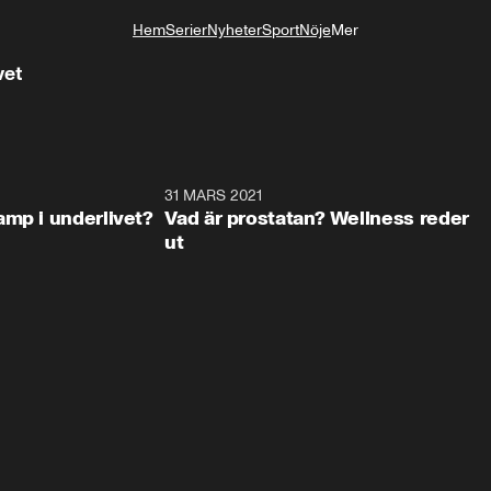
Hem
Serier
Nyheter
Sport
Nöje
Mer
Livsstil
vet
1:19
31 MARS 2021
1:2
amp i underlivet?
Vad är prostatan? Wellness reder
ut