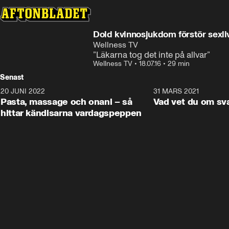
Dold kvinnosjukdom förstör sexli
Wellness TV
”Läkarna tog det inte på allvar”
Wellness TV
•
18.07.16
•
29 min
Senast
20 JUNI 2022
2:21
31 MARS 2021
Pasta, massage och onani – så
Vad vet du om sv
hittar kändisarna vardagspeppen