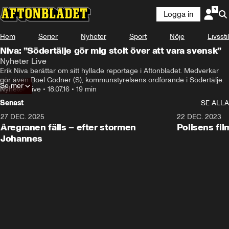
Logga in
Hem
Serier
Nyheter
Sport
Nöje
Livsstil
Niva: ”Södertälje gör mig stolt över att vara svensk”
Nyheter Live
Erik Niva berättar om sitt hyllade reportage i Aftonbladet. Medverkar 
gör även Boel Godner (S), kommunstyrelsens ordförande i Södertälje.
Se mer
Nyheter Live
•
18.07.16
•
19 min
Senast
SE ALLA
27 DEC. 2025
0:18
22 DEC. 2023
Åregranen fälls – efter stormen
Polisens fil
Johannes