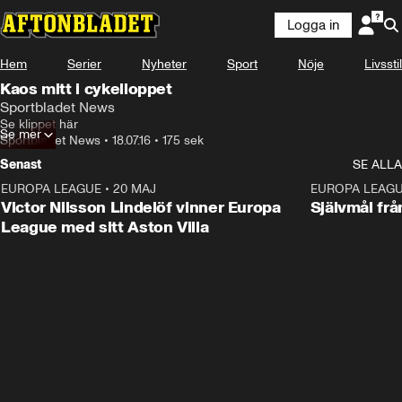
Logga in
Hem
Serier
Nyheter
Sport
Nöje
Livsstil
Kaos mitt i cykelloppet
Sportbladet News
Se klippet här
Se mer
Sportbladet News
•
18.07.16
•
175 sek
Senast
SE ALLA
EUROPA LEAGUE
•
20 MAJ
1:32
EUROPA LEAG
Victor Nilsson Lindelöf vinner Europa
Självmål frå
League med sitt Aston Villa