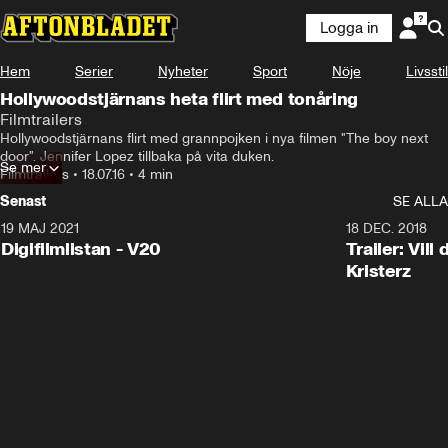
Logga in
Hem
Serier
Nyheter
Sport
Nöje
Livsstil
Hollywoodstjärnans heta flirt med tonåring
Filmtrailers
Hollywoodstjärnans flirt med grannpojken i nya filmen "The boy next 
door". Jennifer Lopez tillbaka på vita duken.
Se mer
Filmtrailers
•
18.07.16
•
4 min
Senast
SE ALLA
19 MAJ 2021
2:00
18 DEC. 2018
Digifilmlistan - V20
Trailer: Vil
Kristerz