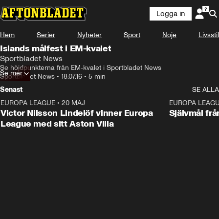
Logga in
Hem
Serier
Nyheter
Sport
Nöje
Livsstil
Islands målfest i EM-kvalet
Sportbladet News
Se höjdpunkterna från EM-kvalet i Sportbladet News
Se mer
Sportbladet News
•
18.07.16
•
5 min
Senast
SE ALLA
EUROPA LEAGUE
•
20 MAJ
1:32
EUROPA LEAG
Victor Nilsson Lindelöf vinner Europa
Självmål frå
League med sitt Aston Villa