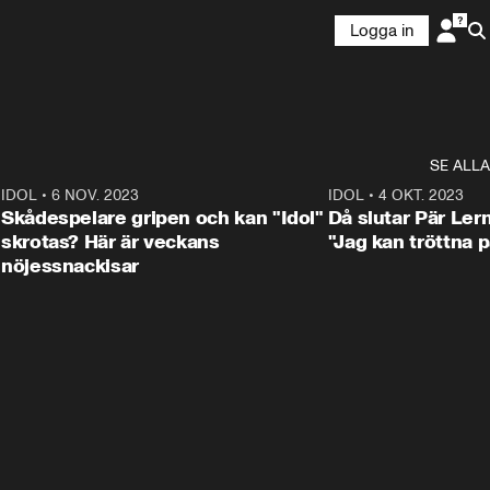
Logga in
SE ALLA
1
IDOL
•
6 NOV. 2023
3:25
IDOL
•
4 OKT. 2023
Skådespelare gripen och kan "Idol"
Då slutar Pär Ler
skrotas? Här är veckans
"Jag kan tröttna på
nöjessnackisar