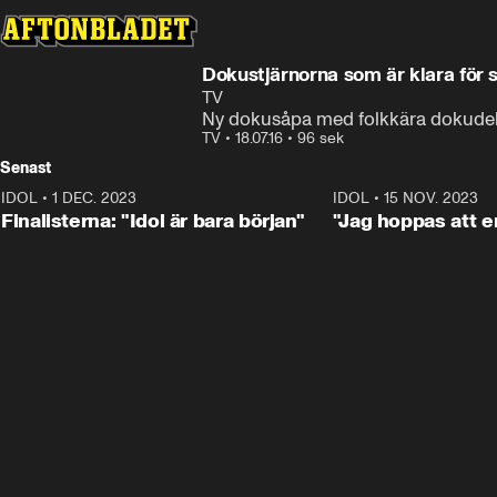
Dokustjärnorna som är klara för s
TV
Ny dokusåpa med folkkära dokudel
TV
•
18.07.16
•
96 sek
Senast
IDOL
•
1 DEC. 2023
0:56
IDOL
•
15 NOV. 2023
Finalisterna: "Idol är bara början"
"Jag hoppas att en