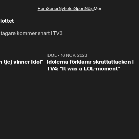
Hem
Serier
Nyheter
Sport
Nöje
Mer
Livsstil
lottet
tagare kommer snart i TV3.
1:23
IDOL
•
16 NOV. 2023
0:3
 tjej vinner Idol"
Idolerna förklarar skrattattacken i
TV4: "It was a LOL-moment"