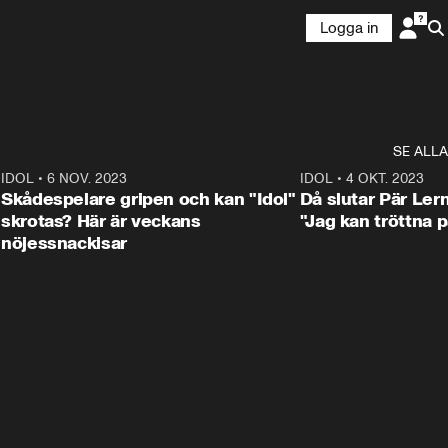
Logga in
SE ALLA
1
IDOL
•
6 NOV. 2023
3:25
IDOL
•
4 OKT. 2023
Skådespelare gripen och kan "Idol"
Då slutar Pär Ler
skrotas? Här är veckans
"Jag kan tröttna på
nöjessnackisar