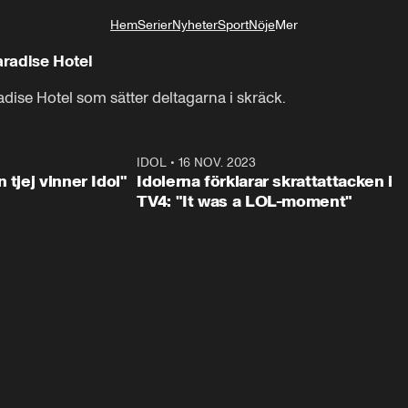
Hem
Serier
Nyheter
Sport
Nöje
Mer
Livsstil
radise Hotel
ise Hotel som sätter deltagarna i skräck.
1:23
IDOL
•
16 NOV. 2023
0:3
 tjej vinner Idol"
Idolerna förklarar skrattattacken i
TV4: "It was a LOL-moment"