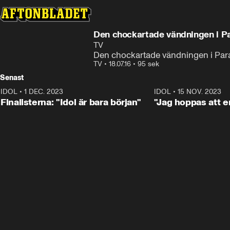
Den chockartade vändningen i Pa
TV
Den chockartade vändningen i Parad
TV
•
18.07.16
•
95 sek
Senast
IDOL
•
1 DEC. 2023
0:56
IDOL
•
15 NOV. 2023
Finalisterna: "Idol är bara början"
"Jag hoppas att en