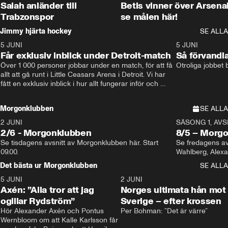
Salah anländer till
Betis vinner över Arsena
Trabzonspor
se målen här!
Jimmy hjärta hockey
SE ALLA
5 JUNI
11:14
5 JUNI
Får exklusiv inblick under Detroit-match
Så förvandl
Över 1 000 personer jobbar under en match, för att få 
Otroliga jobbet
allt att gå runt i Little Ceasars Arena i Detroit. Vi har 
fått en exklusiv inblick i hur allt fungerar inför och 
under match i världens bästa hockeyliga
Morgonklubben
SE ALLA
2 JUNI
SÄSONG 1, AVSN
2/6 - Morgonklubben
8/5 – Morg
Se tisdagens avsnitt av Morgonklubben här. Start 
Se fredagens av
09.00. 
Det bästa ur Morgonklubben
SE ALLA
5 JUNI
0:44
2 JUNI
Axén: ”Alla tror att jag
Norges ultimata hån mot
ogillar Rydström”
Sverige – efter krossen
Hör Alexander Axén och Pontus 
Per Bohman: ”Det är värre”
Wernbloom om att Kalle Karlsson får 