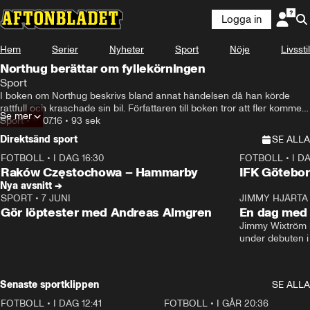
Logga in
Hem
Serier
Nyheter
Sport
Nöje
Livsstil
Northug berättar om fyllekörningen
Sport
I boken om Northug beskrivs bland annat händelsen då han körde 
rattfull och kraschade sin bil. Författaren till boken tror att fler kommer 
Se mer
lära känna Northug bättre nu.
Sport
•
18.07.16
•
93 sek
Direktsänd sport
SE ALLA
FOTBOLL
•
I DAG 16:30
FOTBOLL
•
I D
Plus
Plus
Raków Częstochowa – Hammarby
IFK Götebor
Nya avsnitt →
SPORT
•
7 JUNI
16:36
JIMMY HJÄRTA
Gör löptester med Andreas Almgren
En dag med 
Jimmy Wixtröm 
under debuten i
Senaste sportklippen
SE ALLA
FOTBOLL
•
I DAG 12:41
0:42
FOTBOLL
•
I GÅR 20:36