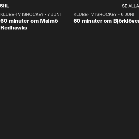
SHL
SE ALLA
KLUBB-TV ISHOCKEY
•
7 JUNI
1:02:53
KLUBB-TV ISHOCKEY
•
6 JUNI
1:0
Plus
60 minuter om Malmö
60 minuter om Björklöve
Redhawks