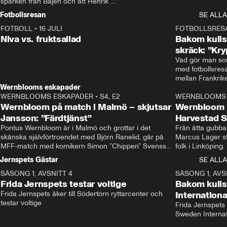
sparken från Bajen och att Henrik 
Rydström tar över
Fotbollsresan
SE ALLA
FOTBOLL
•
16 JULI
0:44
FOTBOLLSRES
Niva vs. fruktsallad
Bakom kulis
skräck: ”Kry
Vad gör man som
med fotbollsres
Wernblooms eskapader
WERNBLOOMS ESKAPADER
•
S4, E2
38:23
WERNBLOOMS 
Wernbloom på match i Malmö – skjutsar
Wernbloom 
Jansson: ”Färdtjänst”
Harvestad 
Pontus Wernbloom är i Malmö och grottar i det 
Från åtta gubbar 
skånska självförtroendet med Björn Ranelid, går på 
Marcus Lager sta
MFF-match med komikern Simon ”Chippen” Svensson 
folk i Linköping
och hjälper skadade stjärnbacken Pontus Jansson 
och Wernbloom kl
Jernspets Gästar
SE ALLA
hem. 
SÄSONG 1, AVSNITT 4
13:37
SÄSONG 1, AVS
Frida Jernspets testar voltige
Bakom kuli
Frida Jernspets åker till Södertörn ryttarcenter och 
Internation
testar voltige
Frida Jernspets 
Sweden Interna