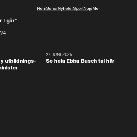
Hem
Serier
Nyheter
Sport
Nöje
Mer
Livsstil
 i går"
TV4
2:28
27 JUNI 2025
32:2
y utbildnings-
Se hela Ebba Busch tal här
inister