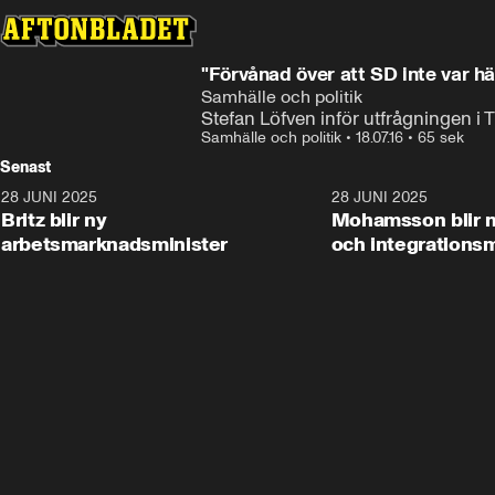
"Förvånad över att SD inte var här
Samhälle och politik
Stefan Löfven inför utfrågningen i 
Samhälle och politik
•
18.07.16
•
65 sek
Senast
28 JUNI 2025
1:48
28 JUNI 2025
Britz blir ny
Mohamsson blir n
arbetsmarknadsminister
och integrationsm