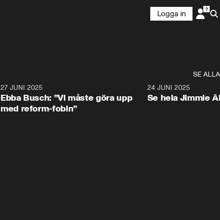
Logga in
SE ALLA
1
27 JUNI 2025
1:24
24 JUNI 2025
Ebba Busch: ”Vi måste göra upp
Se hela Jimmie Å
med reform-fobin”