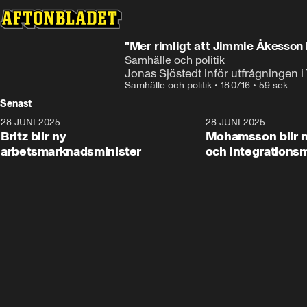
"Mer rimligt att Jimmie Åkesson h
Samhälle och politik
Jonas Sjöstedt inför utfrågningen i
Samhälle och politik
•
18.07.16
•
59 sek
Senast
28 JUNI 2025
1:48
28 JUNI 2025
Britz blir ny
Mohamsson blir n
arbetsmarknadsminister
och integrationsm