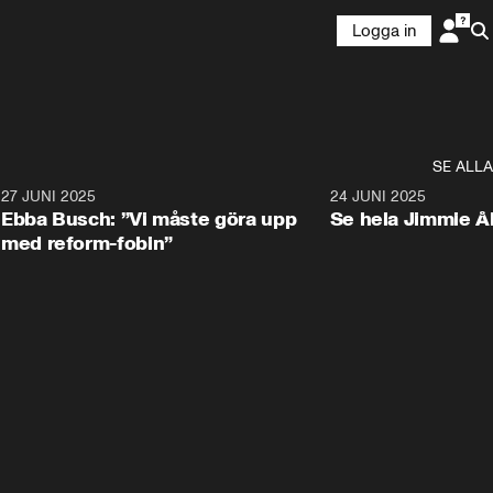
Logga in
SE ALLA
1
27 JUNI 2025
1:24
24 JUNI 2025
Ebba Busch: ”Vi måste göra upp
Se hela Jimmie Å
med reform-fobin”