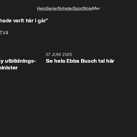
Hem
Serier
Nyheter
Sport
Nöje
Mer
Livsstil
ade varit här i går"
 TV4
2:28
27 JUNI 2025
32:2
y utbildnings-
Se hela Ebba Busch tal här
inister