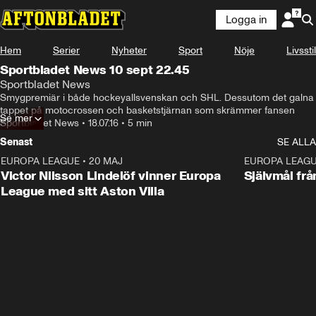
Logga in
Hem
Serier
Nyheter
Sport
Nöje
Livsstil
Sportbladet News 10 sept 22.45
Sportbladet News
Smygpremiär i både hockeyallsvenskan och SHL. Dessutom det galna 
tappet på motocrossen och basketstjärnan som skrämmer fansen
Se mer
Sportbladet News
•
18.07.16
•
5 min
Senast
SE ALLA
EUROPA LEAGUE
•
20 MAJ
1:32
EUROPA LEAG
Victor Nilsson Lindelöf vinner Europa
Självmål frå
League med sitt Aston Villa