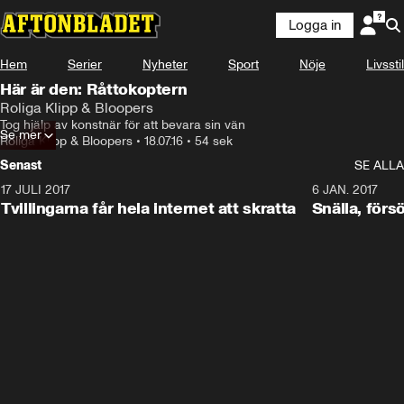
Logga in
Hem
Serier
Nyheter
Sport
Nöje
Livsstil
Här är den: Råttokoptern
Roliga Klipp & Bloopers
Tog hjälp av konstnär för att bevara sin vän
Se mer
Roliga Klipp & Bloopers
•
18.07.16
•
54 sek
Senast
SE ALLA
17 JULI 2017
0:29
6 JAN. 2017
Tvillingarna får hela internet att skratta
Snälla, förs