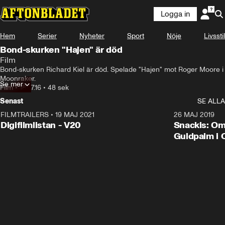
Logga in
Hem
Serier
Nyheter
Sport
Nöje
Livsstil
Bond-skurken "Hajen" är död
Film
Bond-skurken Richard Kiel är död. Spelade "Hajen" mot Roger Moore i 
Moonraker.
Se mer
Film
•
18.07.16
•
48 sek
Senast
SE ALLA
FILMTRAILERS
•
19 MAJ 2021
2:00
26 MAJ 2019
Digifilmlistan - V20
Snackis: Om
Guldpalm i