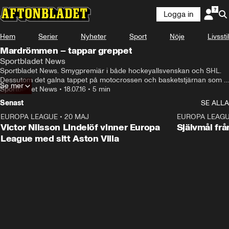
Logga in
Hem
Serier
Nyheter
Sport
Nöje
Livsstil
Mardrömmen – tappar greppet
Sportbladet News
Sportbladet News. Smygpremiär i både hockeyallsvenskan och SHL. 
Dessutom det galna tappet på motocrossen och basketstjärnan som 
Se mer
skrämmer fansen
Sportbladet News
•
18.07.16
•
5 min
Senast
SE ALLA
EUROPA LEAGUE
•
20 MAJ
1:32
EUROPA LEAG
Victor Nilsson Lindelöf vinner Europa
Självmål frå
League med sitt Aston Villa