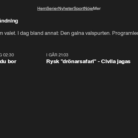
Hem
Serier
Nyheter
Sport
Nöje
Mer
Livsstil
sändning
om valet. I dag bland annat: Den galna valspurten. Programl
G 02:30
1:06
I GÅR 21:03
0:4
 du bor
Rysk "drönarsafari" - Civila jagas