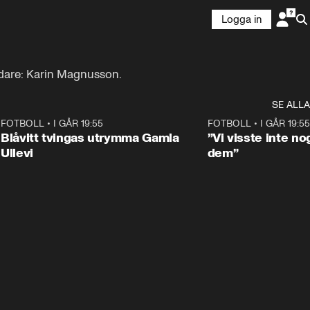
Logga in
edare: Karin Magnusson.
SE ALLA
8
FOTBOLL
•
I GÅR 19:55
0:29
FOTBOLL
•
I GÅR 19:55
Blåvitt tvingas utrymma Gamla
”Vi visste inte n
Ullevi
dem”