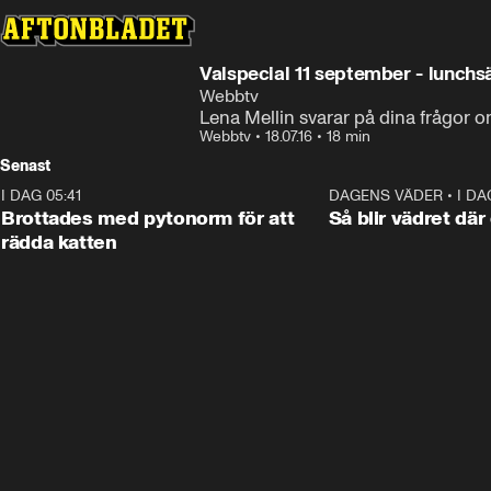
Valspecial 11 september - lunch
Webbtv
Lena Mellin svarar på dina frågor 
Webbtv
•
18.07.16
•
18 min
Senast
I DAG 05:41
0:44
DAGENS VÄDER
•
I DA
Brottades med pytonorm för att
Så blir vädret där
rädda katten