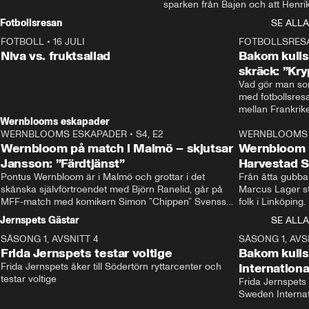
sparken från Bajen och att Henrik
Rydström tar över
Fotbollsresan
SE ALLA
FOTBOLL
•
16 JULI
0:44
FOTBOLLSRES
Niva vs. fruktsallad
Bakom kulis
skräck: ”Kry
Vad gör man som
med fotbollsres
Wernblooms eskapader
WERNBLOOMS ESKAPADER
•
S4, E2
38:23
WERNBLOOMS 
Wernbloom på match i Malmö – skjutsar
Wernbloom 
Jansson: ”Färdtjänst”
Harvestad 
Pontus Wernbloom är i Malmö och grottar i det 
Från åtta gubbar 
skånska självförtroendet med Björn Ranelid, går på 
Marcus Lager sta
MFF-match med komikern Simon ”Chippen” Svensson 
folk i Linköping
och hjälper skadade stjärnbacken Pontus Jansson 
och Wernbloom kl
Jernspets Gästar
SE ALLA
hem. 
SÄSONG 1, AVSNITT 4
13:37
SÄSONG 1, AVS
Frida Jernspets testar voltige
Bakom kuli
Frida Jernspets åker till Södertörn ryttarcenter och 
Internation
testar voltige
Frida Jernspets 
Sweden Interna