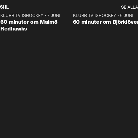
SHL
SE ALLA
KLUBB-TV ISHOCKEY
•
7 JUNI
1:02:53
KLUBB-TV ISHOCKEY
•
6 JUNI
1:0
Plus
60 minuter om Malmö
60 minuter om Björklöve
Redhawks