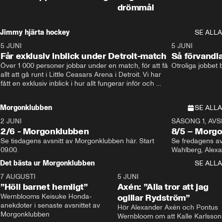
drömmål
Jimmy hjärta hockey
SE ALLA
5 JUNI
11:14
5 JUNI
Får exklusiv inblick under Detroit-match
Så förvandl
Över 1 000 personer jobbar under en match, för att få 
Otroliga jobbet
allt att gå runt i Little Ceasars Arena i Detroit. Vi har 
fått en exklusiv inblick i hur allt fungerar inför och 
under match i världens bästa hockeyliga
Morgonklubben
SE ALLA
2 JUNI
SÄSONG 1, AVSN
2/6 - Morgonklubben
8/5 – Morg
Se tisdagens avsnitt av Morgonklubben här. Start 
Se fredagens av
09.00. 
Det bästa ur Morgonklubben
SE ALLA
7 AUGUSTI
1:14
5 JUNI
”Höll barnet hemligt”
Axén: ”Alla tror att jag
Wernblooms Keisuke Honda-
ogillar Rydström”
anekdoter i senaste avsnittet av 
Hör Alexander Axén och Pontus 
Morgonklubben
Wernbloom om att Kalle Karlsson 