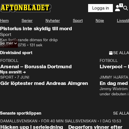
Logga in
Hem
Serier
Nyheter
Sport
Nöje
Livsstil
Pistorius inte skyldig till mord
Sport
Kan fortfarande dömas för dråp
Se mer
Sport
•
18.07.16
•
131 sek
Direktsänd sport
SE ALLA
FOTBOLL
FOTBOLL
LIVE
Plus
Plus
Arsenal – Borussia Dortmund
Live
Nya avsnitt →
SPORT
•
7 JUNI
16:36
JIMMY HJÄRTA
Gör löptester med Andreas Almgren
En dag med 
Jimmy Wixtröm 
under debuten i
Senaste sportklippen
SE ALLA
DAMALLSVENSKAN
•
FÖR 40 MIN SEN
0:56
ALLSVENSKAN
•
I DAG 13:53
Häcken upp i serieledning
Degerfors vinner efter