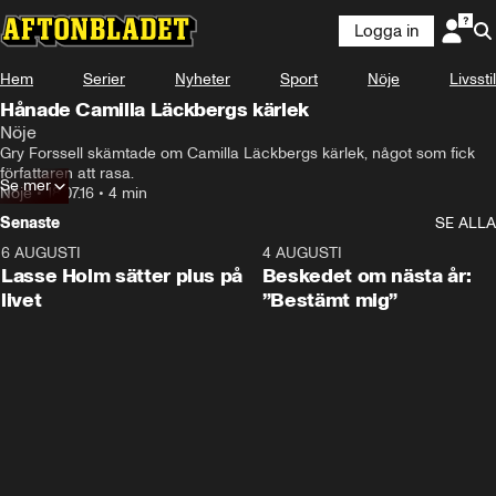
Logga in
Hem
Serier
Nyheter
Sport
Nöje
Livsstil
Hånade Camilla Läckbergs kärlek
Nöje
Gry Forssell skämtade om Camilla Läckbergs kärlek, något som fick 
författaren att rasa.
Se mer
Nöje
•
18.07.16
•
4 min
Senaste
SE ALLA
6 AUGUSTI
1:04
4 AUGUSTI
Lasse Holm sätter plus på
Beskedet om nästa år:
livet
”Bestämt mig”