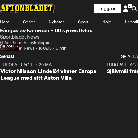
Logga in
Hem
Serier
Nyheter
Sport
Nöje
Livsstil
Fångas av kameran - till synes livlös
Sportbladet News
Otäck krasch i cykelloppet
Se mer
Sportbladet News
•
18.07.16
•
6 min
Senast
SE ALLA
EUROPA LEAGUE
•
20 MAJ
1:32
EUROPA LEAG
Victor Nilsson Lindelöf vinner Europa
Självmål frå
League med sitt Aston Villa