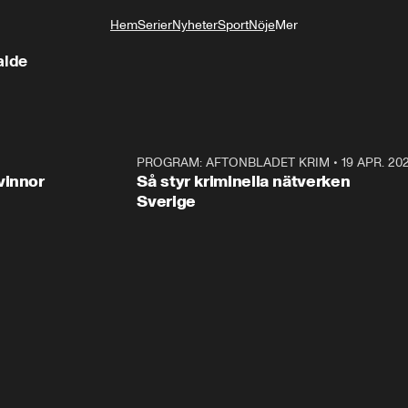
Hem
Serier
Nyheter
Sport
Nöje
Mer
Livsstil
alde
3:00
PROGRAM: AFTONBLADET KRIM
•
19 APR. 20
2:5
vinnor
Så styr kriminella nätverken
Sverige