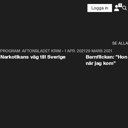
Logga in
SE ALLA
21
5
PROGRAM: AFTONBLADET KRIM
•
1 APR. 2021
1:52
29 MARS 2021
Narkotikans väg till Sverige
Barnflickan: ”Hon
när jag kom”