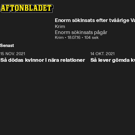
Enorm sökinsats efter tvåårige V
Krim
Enorm sökinsats pågår
Krim
•
18.07.16
•
104 sek
Senast
15 NOV. 2021
3:28
14 OKT. 2021
Så dödas kvinnor i nära relationer
Så lever gömda k