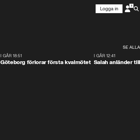
Logga in
SE ALLA
7
I GÅR 18:51
2:17
I GÅR 12:41
Göteborg förlorar första kvalmötet
Salah anländer ti