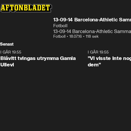
13-09-14 Barcelona-Athletic Sa
Fotboll
13-09-14 Barcelona-Athletic Samm
Fotboll
•
18.07.16
•
118 sek
Senast
I GÅR 19:55
0:29
I GÅR 19:55
Blåvitt tvingas utrymma Gamla
”Vi visste inte n
Ullevi
dem”