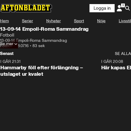
Logga in
Hem
Serier
Nyheter
Sport
Nöje
Livsstil
13-09-14 Empoli-Roma Sammandrag
Fotboll
13-09-14 Empoli-Roma Sammandrag
Se mer
Fotboll
•
18.07.16
•
83 sek
Senast
SE ALLA
I GÅR 21:31
1:28
I GÅR 20:08
Hammarby föll efter förlängning –
Här kapas El
utslaget ur kvalet