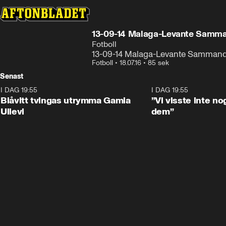
13-09-14 Malaga-Levante Samm
Fotboll
13-09-14 Malaga-Levante Samman
Fotboll
•
18.07.16
•
85 sek
Senast
I DAG 19:55
0:29
I DAG 19:55
Blåvitt tvingas utrymma Gamla
”Vi visste inte n
Ullevi
dem”