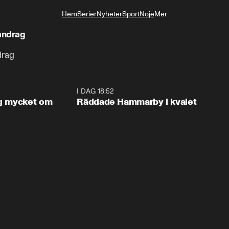
Hem
Serier
Nyheter
Sport
Nöje
Mer
Livsstil
andrag
drag
1:56
I DAG 18:52
2:1
og mycket om
Räddade Hammarby i kvalet