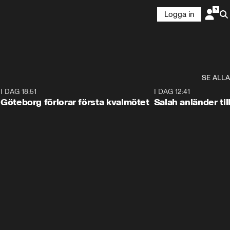
Logga in
SE ALLA
7
I DAG 18:51
2:17
I DAG 12:41
Göteborg förlorar första kvalmötet
Salah anländer ti