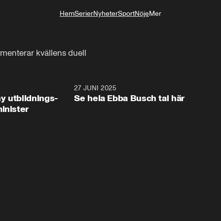
Hem
Serier
Nyheter
Sport
Nöje
Mer
Livsstil
mmenterar kvällens duell
2:28
27 JUNI 2025
32:2
y utbildnings-
Se hela Ebba Busch tal här
inister