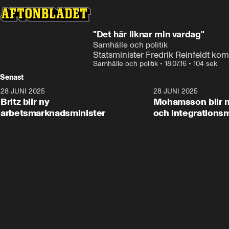
"Det här liknar min vardag"
Samhälle och politik
Statsminister Fredrik Reinfeldt ko
Samhälle och politik
•
18.07.16
•
104 sek
Senast
28 JUNI 2025
1:48
28 JUNI 2025
Britz blir ny
Mohamsson blir n
arbetsmarknadsminister
och integrationsm