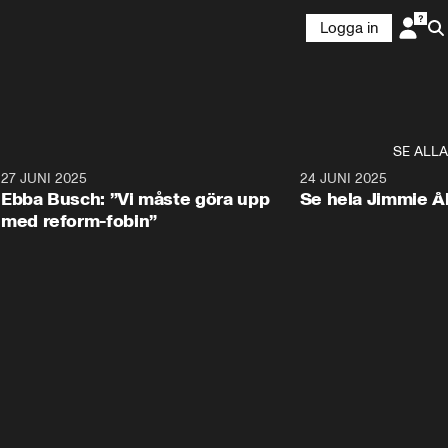
Logga in
SE ALLA
1
27 JUNI 2025
1:24
24 JUNI 2025
Ebba Busch: ”Vi måste göra upp
Se hela Jimmie Å
med reform-fobin”