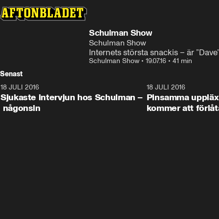
Schulman Show
Schulman Show
Internets största snackis – är ”Dav
Schulman Show
•
19.07.16
•
41 min
Senast
18 JULI 2016
45:08
18 JULI 2016
Sjukaste intervjun hos Schulman –
Pinsamma uppläxn
någonsin
kommer att förlåt