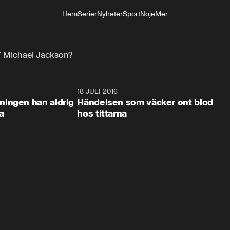
Hem
Serier
Nyheter
Sport
Nöje
Mer
Livsstil
e” Michael Jackson?
45:08
18 JULI 2016
45:0
ingen han aldrig
Händelsen som väcker ont blod
a
hos tittarna