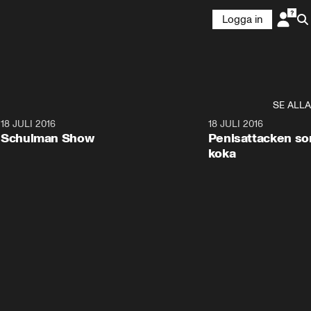
Logga in
SE ALLA
8
18 JULI 2016
45:07
18 JULI 2016
Schulman Show
Penisattacken som
koka