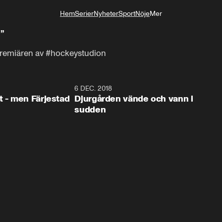
Hem
Serier
Nyheter
Sport
Nöje
Mer
Livsstil
”
premiären av #hockeystudion
0:35
6 DEC. 2018
0:5
t - men Färjestad
Djurgården vände och vann i
sudden