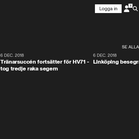
Logga in
SE ALLA
6
6 DEC. 2018
0:50
6 DEC. 2018
Tränarsuccén fortsätter för HV71 -
Linköping besegr
tog tredje raka segern