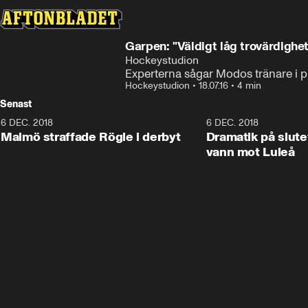
Garpen: "Väldigt låg trovärdighet
Hockeystudion
Experterna sågar Modos tränare i 
Hockeystudion
•
18.07.16
•
4 min
Senast
6 DEC. 2018
0:50
6 DEC. 2018
Malmö straffade Rögle i derbyt
Dramatik på slute
vann mot Luleå