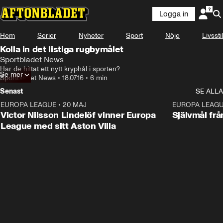
Logga in
Hem
Serier
Nyheter
Sport
Nöje
Livsstil
Kolla in det listiga rugbymålet
Sportbladet News
Har de hittat ett nytt kryphål i sporten?
Se mer
Sportbladet News
•
18.07.16
•
6 min
Senast
SE ALLA
EUROPA LEAGUE
•
20 MAJ
1:32
EUROPA LEAG
Victor Nilsson Lindelöf vinner Europa
Självmål frå
League med sitt Aston Villa