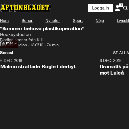
Logga in
Hem
Serier
Nyheter
Sport
Nöje
Livsstil
”Kommer behöva plastikoperation”
Hockeystudion
Blodiga scener från KHL
Se mer
Hockeystudion
•
18.07.16
•
74 min
Senast
SE ALLA
6 DEC. 2018
0:50
6 DEC. 2018
Malmö straffade Rögle i derbyt
Dramatik på
mot Luleå