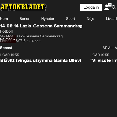
Logga in
Hem
Serier
Nyheter
Sport
Nöje
Livsstil
14-09-14 Lazio-Cessena Sammandrag
Fotboll
14-09-14 Lazio-Cessena Sammandrag
Se mer
Fotboll
•
18.07.16
•
114 sek
Senast
SE ALLA
I GÅR 19:55
0:29
I GÅR 19:55
Blåvitt tvingas utrymma Gamla Ullevi
”Vi visste 