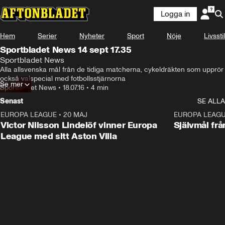
Logga in
Hem
Serier
Nyheter
Sport
Nöje
Livsstil
Sportbladet News 14 sept 17.35
Sportbladet News
Alla allsvenska mål från de tidiga matcherna, cykeldräkten som upprör 
också valspecial med fotbollsstjärnorna
Se mer
Sportbladet News
•
18.07.16
•
4 min
Senast
SE ALLA
EUROPA LEAGUE
•
20 MAJ
1:32
EUROPA LEAG
Victor Nilsson Lindelöf vinner Europa
Självmål frå
League med sitt Aston Villa