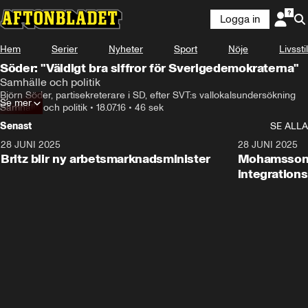
Logga in
Hem
Serier
Nyheter
Sport
Nöje
Livsstil
Söder: "Väldigt bra siffror för Sverigedemokraterna"
Samhälle och politik
Björn Söder, partisekreterare i SD, efter SVT:s vallokalsundersökning
Se mer
Samhälle och politik
•
18.07.16
•
46 sek
Senast
SE ALLA
28 JUNI 2025
1:48
28 JUNI 2025
Britz blir ny arbetsmarknadsminister
Mohamsson b
integration