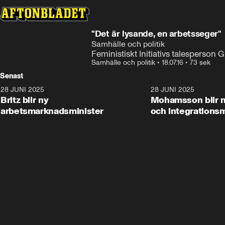
"Det är lysande, en arbetsseger"
Samhälle och politik
Feministiskt Initiativs talesperso
Samhälle och politik
•
18.07.16
•
73 sek
Senast
28 JUNI 2025
1:48
28 JUNI 2025
Britz blir ny
Mohamsson blir n
arbetsmarknadsminister
och integrationsm