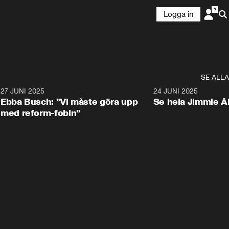
Logga in
SE ALLA
1
27 JUNI 2025
1:24
24 JUNI 2025
Ebba Busch: ”Vi måste göra upp
Se hela Jimmie Å
med reform-fobin”