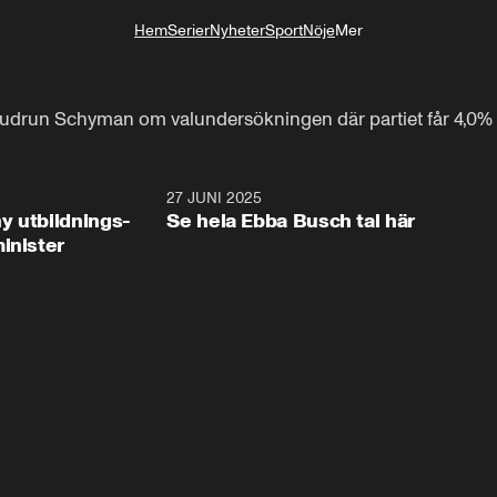
Hem
Serier
Nyheter
Sport
Nöje
Mer
Livsstil
n Gudrun Schyman om valundersökningen där partiet får 4,0%
2:28
27 JUNI 2025
32:2
y utbildnings-
Se hela Ebba Busch tal här
inister