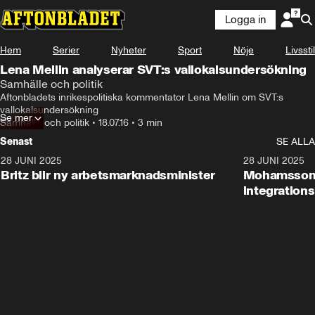
Logga in
Hem
Serier
Nyheter
Sport
Nöje
Livsstil
Lena Mellin analyserar SVT:s vallokalsundersökning
Samhälle och politik
Aftonbladets inrikespolitiska kommentator Lena Mellin om SVT:s 
vallokalsundersökning
Se mer
Samhälle och politik
•
18.07.16
•
3 min
Senast
SE ALLA
28 JUNI 2025
1:48
28 JUNI 2025
Britz blir ny arbetsmarknadsminister
Mohamsson b
integration