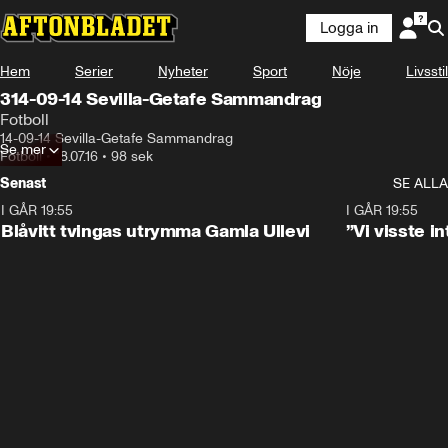
Logga in
Hem
Serier
Nyheter
Sport
Nöje
Livsstil
314-09-14 Sevilla-Getafe Sammandrag
Fotboll
14-09-14 Sevilla-Getafe Sammandrag
Se mer
Fotboll
•
18.07.16
•
98 sek
Senast
SE ALLA
I GÅR 19:55
0:29
I GÅR 19:55
Blåvitt tvingas utrymma Gamla Ullevi
”Vi visste 