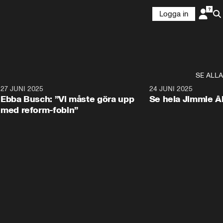
Logga in
SE ALLA
1
27 JUNI 2025
1:24
24 JUNI 2025
Ebba Busch: ”Vi måste göra upp
Se hela Jimmie Å
med reform-fobin”