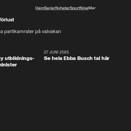
Hem
Serier
Nyheter
Sport
Nöje
Mer
Livsstil
förlust
ina partikamrater på valvakan
2:28
27 JUNI 2025
32:2
y utbildnings-
Se hela Ebba Busch tal här
inister