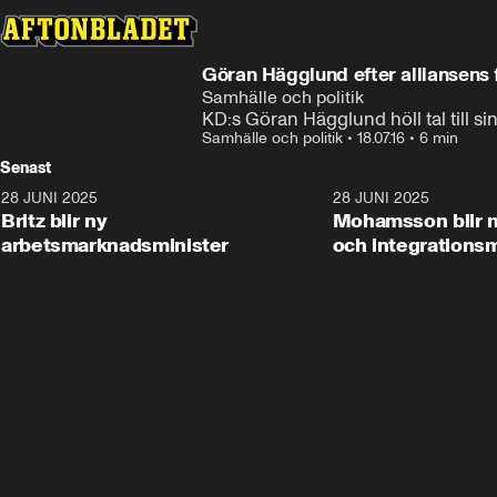
Göran Hägglund efter alliansens 
Samhälle och politik
KD:s Göran Hägglund höll tal till s
Samhälle och politik
•
18.07.16
•
6 min
Senast
28 JUNI 2025
1:48
28 JUNI 2025
Britz blir ny
Mohamsson blir n
arbetsmarknadsminister
och integrationsm